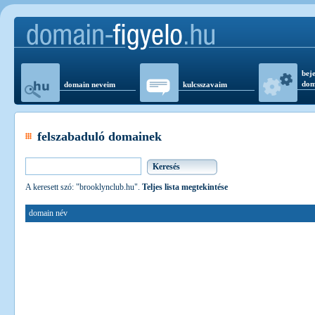
beje
dom
domain neveim
kulcsszavaim
felszabaduló domainek
A keresett szó: "brooklynclub.hu".
Teljes lista megtekintése
domain név