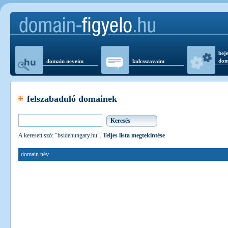
beje
dom
domain neveim
kulcsszavaim
felszabaduló domainek
A keresett szó: "bsidehungary.hu".
Teljes lista megtekintése
domain név