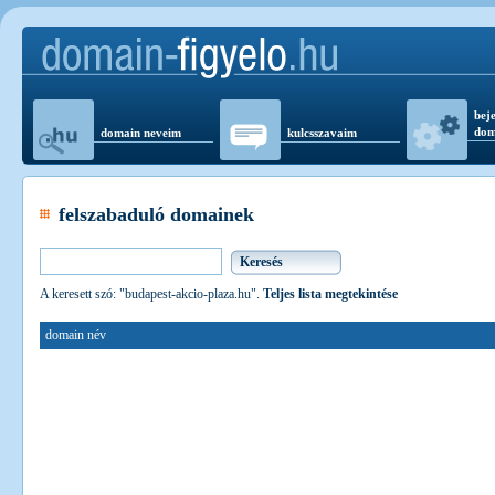
beje
dom
domain neveim
kulcsszavaim
felszabaduló domainek
A keresett szó: "budapest-akcio-plaza.hu".
Teljes lista megtekintése
domain név