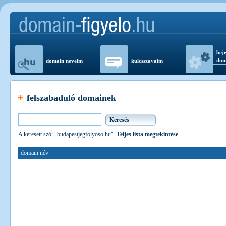
beje
dom
domain neveim
kulcsszavaim
felszabaduló domainek
A keresett szó: "budapestjegfolyoso.hu".
Teljes lista megtekintése
domain név