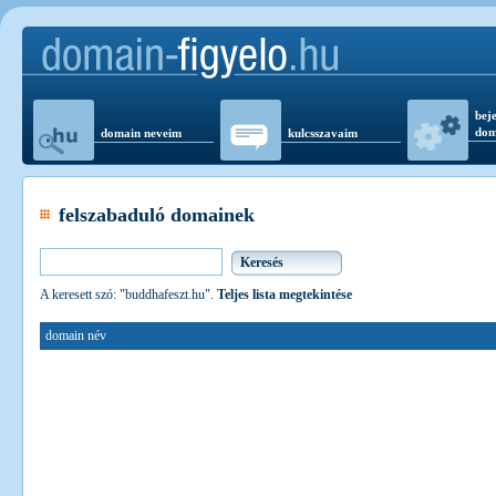
beje
dom
domain neveim
kulcsszavaim
felszabaduló domainek
A keresett szó: "buddhafeszt.hu".
Teljes lista megtekintése
domain név