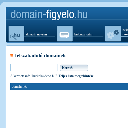
beje
dom
domain neveim
kulcsszavaim
felszabaduló domainek
A keresett szó: "burkolat-depo.hu".
Teljes lista megtekintése
domain név