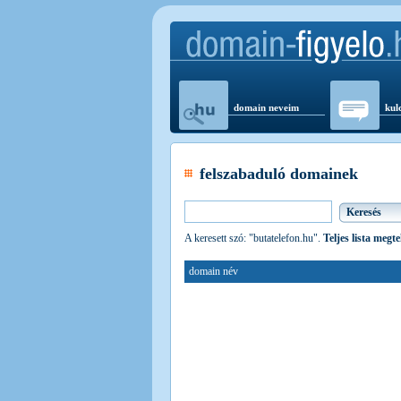
domain neveim
kul
felszabaduló domainek
A keresett szó: "butatelefon.hu".
Teljes lista megt
domain név