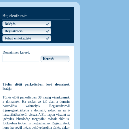
Bejelentkezés
Belépés
Regisztráció
Jelszó emlékeztető
Domain név kereső:
Törlés előtti parkolásban lévő domainek
listája
Törlés előtti parkolásban
30 napig várakoznak
a domainek. Ha ezalatt az idő alatt a domain
használója valamelyik Regisztrátornál
újraregisztráltat
ja a domaint, akkor az az ő
használatába kerül vissza. A 31. napon viszont az
igénylés lehetősége megnyílik mások előtt is.
Időközben többen is megbízhatnak Regisztrátort,
hogy ha végül mégis bekövetkezik a törlés, akkor