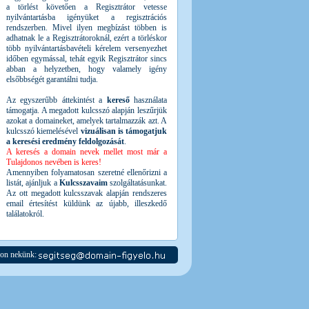
a törlést követően a Regisztrátor vetesse
nyilvántartásba igényüket a regisztrációs
rendszerben. Mivel ilyen megbízást többen is
adhatnak le a Regisztrátoroknál, ezért a törléskor
több nyilvántartásbavételi kérelem versenyezhet
időben egymással, tehát egyik Regisztrátor sincs
abban a helyzetben, hogy valamely igény
elsőbbségét garantálni tudja.
Az egyszerűbb áttekintést a
kereső
használata
támogatja. A megadott kulcsszó alapján leszűrjük
azokat a domaineket, amelyek tartalmazzák azt. A
kulcsszó kiemelésével
vizuálisan is támogatjuk
a keresési eredmény feldolgozását
.
A keresés a domain nevek mellet most már a
Tulajdonos nevében is keres!
Amennyiben folyamatosan szeretné ellenőrizni a
listát, ajánljuk a
Kulcsszavaim
szolgáltatásunkat.
Az ott megadott kulcsszavak alapján rendszeres
email értesítést küldünk az újabb, illeszkedő
találatokról.
jon nekünk: