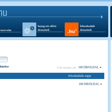
bejegyzés előtti
felszabaduló
domainek
domainek
csszavaim
ekintése
100 DB/OLDAL
0 db domain név
felszabadulás napja
100 DB/OLDAL