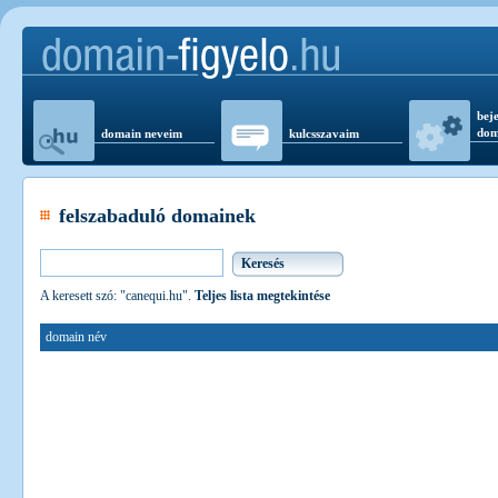
beje
dom
domain neveim
kulcsszavaim
felszabaduló domainek
A keresett szó: "canequi.hu".
Teljes lista megtekintése
domain név