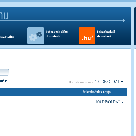
bejegyzés előtti
felszabaduló
domainek
domainek
csszavaim
ntése
100 DB/OLDAL
0 db domain név
felszabadulás napja
100 DB/OLDAL