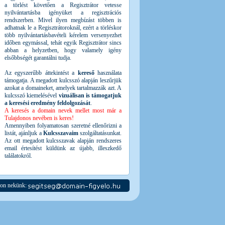
a törlést követően a Regisztrátor vetesse
nyilvántartásba igényüket a regisztrációs
rendszerben. Mivel ilyen megbízást többen is
adhatnak le a Regisztrátoroknál, ezért a törléskor
több nyilvántartásbavételi kérelem versenyezhet
időben egymással, tehát egyik Regisztrátor sincs
abban a helyzetben, hogy valamely igény
elsőbbségét garantálni tudja.
Az egyszerűbb áttekintést a
kereső
használata
támogatja. A megadott kulcsszó alapján leszűrjük
azokat a domaineket, amelyek tartalmazzák azt. A
kulcsszó kiemelésével
vizuálisan is támogatjuk
a keresési eredmény feldolgozását
.
A keresés a domain nevek mellet most már a
Tulajdonos nevében is keres!
Amennyiben folyamatosan szeretné ellenőrizni a
listát, ajánljuk a
Kulcsszavaim
szolgáltatásunkat.
Az ott megadott kulcsszavak alapján rendszeres
email értesítést küldünk az újabb, illeszkedő
találatokról.
jon nekünk: