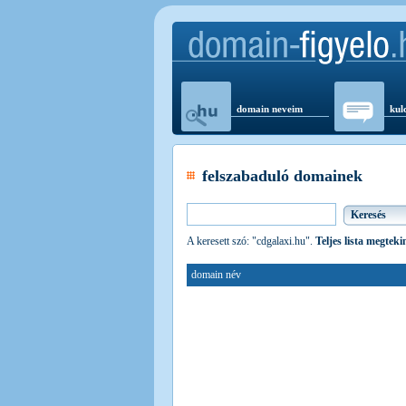
domain neveim
kul
felszabaduló domainek
A keresett szó: "cdgalaxi.hu".
Teljes lista megteki
domain név