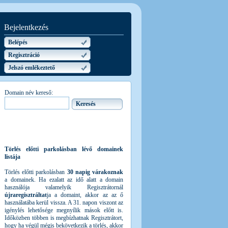
Bejelentkezés
Belépés
Regisztráció
Jelszó emlékeztető
Domain név kereső:
Törlés előtti parkolásban lévő domainek
listája
Törlés előtti parkolásban
30 napig várakoznak
a domainek. Ha ezalatt az idő alatt a domain
használója valamelyik Regisztrátornál
újraregisztráltat
ja a domaint, akkor az az ő
használatába kerül vissza. A 31. napon viszont az
igénylés lehetősége megnyílik mások előtt is.
Időközben többen is megbízhatnak Regisztrátort,
hogy ha végül mégis bekövetkezik a törlés, akkor