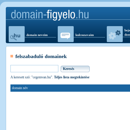
beje
dom
domain neveim
kulcsszavaim
felszabaduló domainek
A keresett szó: "cegemvan.hu".
Teljes lista megtekintése
domain név