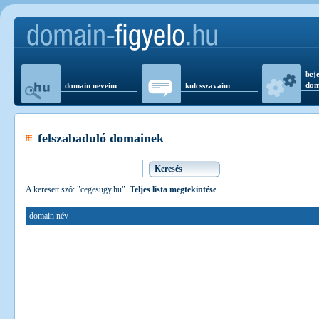
beje
dom
domain neveim
kulcsszavaim
felszabaduló domainek
A keresett szó: "cegesugy.hu".
Teljes lista megtekintése
domain név