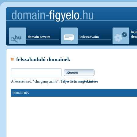
beje
dom
domain neveim
kulcsszavaim
felszabaduló domainek
A keresett szó: "chargemycar.hu".
Teljes lista megtekintése
domain név