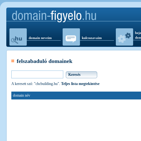
beje
dom
domain neveim
kulcsszavaim
felszabaduló domainek
A keresett szó: "chcbuilding.hu".
Teljes lista megtekintése
domain név