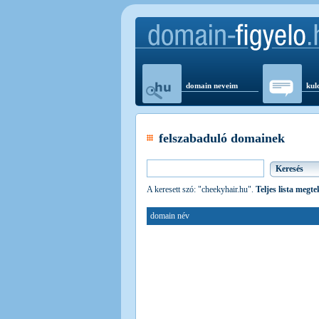
domain neveim
kul
felszabaduló domainek
A keresett szó: "cheekyhair.hu".
Teljes lista megte
domain név