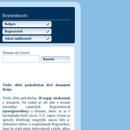
Bejelentkezés
Belépés
Regisztráció
Jelszó emlékeztető
Domain név kereső:
Törlés előtti parkolásban lévő domainek
listája
Törlés előtti parkolásban
30 napig várakoznak
a domainek. Ha ezalatt az idő alatt a domain
használója valamelyik Regisztrátornál
újraregisztráltat
ja a domaint, akkor az az ő
használatába kerül vissza. A 31. napon viszont az
igénylés lehetősége megnyílik mások előtt is.
Időközben többen is megbízhatnak Regisztrátort,
hogy ha végül mégis bekövetkezik a törlés, akkor