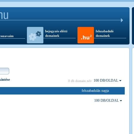
bejegyzés előtti
felszabaduló
domainek
domainek
csszavaim
kintése
100 DB/OLDAL
0 db domain név
felszabadulás napja
100 DB/OLDAL