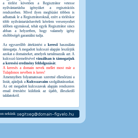
a törlést követően a Regisztrátor vetesse
nyilvántartásba igényüket a regisztrációs
rendszerben. Mivel ilyen megbízást többen is
adhatnak le a Regisztrátoroknál, ezért a törléskor
több nyilvántartásbavételi kérelem versenyezhet
időben egymással, tehát egyik Regisztrátor sincs
abban a helyzetben, hogy valamely igény
elsőbbségét garantálni tudja.
Az egyszerűbb áttekintést a
kereső
használata
támogatja. A megadott kulcsszó alapján leszűrjük
azokat a domaineket, amelyek tartalmazzák azt. A
kulcsszó kiemelésével
vizuálisan is támogatjuk
a keresési eredmény feldolgozását
.
A keresés a domain nevek mellet most már a
Tulajdonos nevében is keres!
Amennyiben folyamatosan szeretné ellenőrizni a
listát, ajánljuk a
Kulcsszavaim
szolgáltatásunkat.
Az ott megadott kulcsszavak alapján rendszeres
email értesítést küldünk az újabb, illeszkedő
találatokról.
jon nekünk: