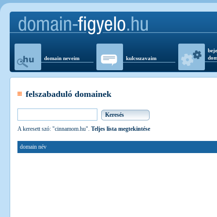
beje
dom
domain neveim
kulcsszavaim
felszabaduló domainek
A keresett szó: "cinnamom.hu".
Teljes lista megtekintése
domain név