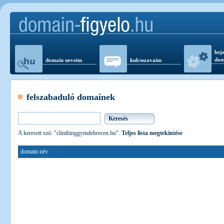
beje
dom
domain neveim
kulcsszavaim
felszabaduló domainek
A keresett szó: "climbinggymdebrecen.hu".
Teljes lista megtekintése
domain név