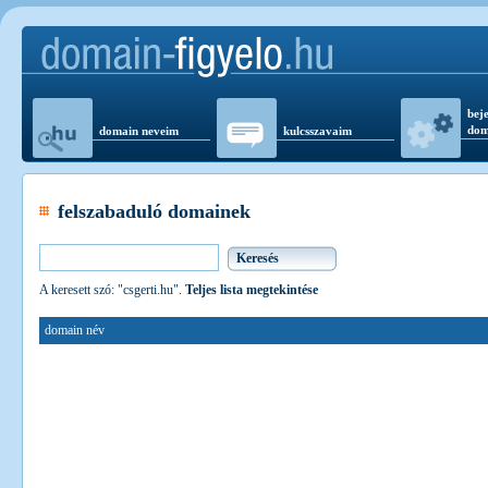
beje
dom
domain neveim
kulcsszavaim
felszabaduló domainek
A keresett szó: "csgerti.hu".
Teljes lista megtekintése
domain név