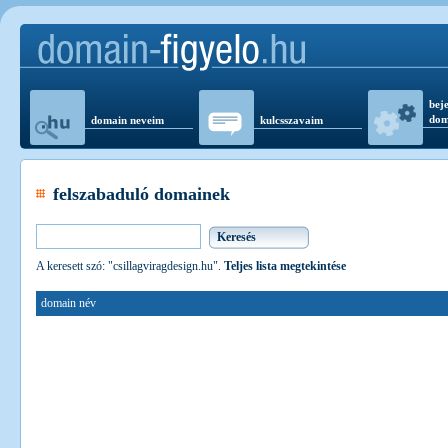
beje
dom
domain neveim
kulcsszavaim
felszabaduló domainek
A keresett szó: "csillagviragdesign.hu".
Teljes lista megtekintése
domain név