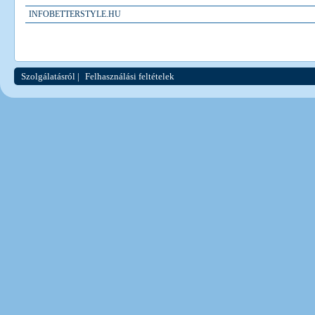
INFOBETTERSTYLE.HU
Szolgálatásról
|
Felhasználási feltételek