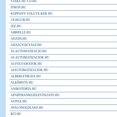
STAKE-HU.CO.HU
ITHON.HU
KOPPANY-VOLGYE-KEK.HU
1X1KLUB.HU
2EZ.HU
ABRIELLE.HU
ADATH.HU
AHAJGYOGYASZ.HU
AI-AUTOMATIZACIO.HU
AI-AUTOMATIZACIOK.HU
AI-FOLYAMATOK.HU
AIAUTOMATIZACIOK.HU
ALBERLETBUDA.HU
ALKÍMISTA.HU
ANIKOTORTA.HU
APARTMANKEZELESTISZATO.HU
AUPAX.HU
AVALONOLDLAKE.HU
B25.HU