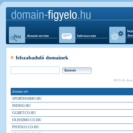
beje
dom
domain neveim
kulcsszavaim
felszabaduló domainek
8019 db doma
domain név
SPORTISSIMO.HU
INDISO.HU
GGBET.CO.HU
OLISSIMO.CO.HU
PISTOLO.CO.HU