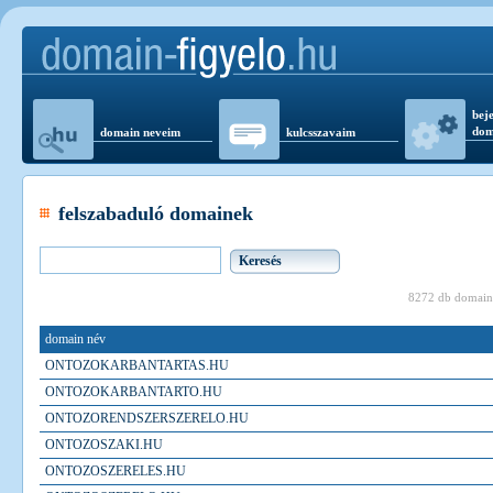
beje
dom
domain neveim
kulcsszavaim
felszabaduló domainek
8272 db domain
domain név
ONTOZOKARBANTARTAS.HU
ONTOZOKARBANTARTO.HU
ONTOZORENDSZERSZERELO.HU
ONTOZOSZAKI.HU
ONTOZOSZERELES.HU