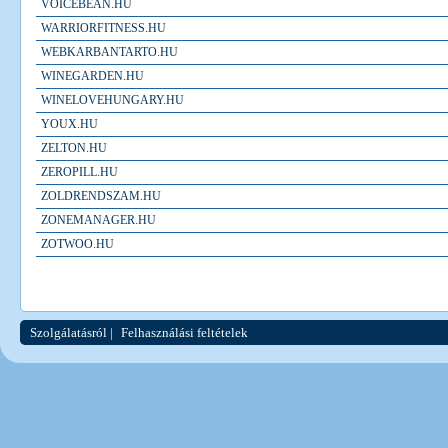
VOICEBEAN.HU
WARRIORFITNESS.HU
WEBKARBANTARTO.HU
WINEGARDEN.HU
WINELOVEHUNGARY.HU
YOUX.HU
ZELTON.HU
ZEROPILL.HU
ZOLDRENDSZAM.HU
ZONEMANAGER.HU
ZOTWOO.HU
Szolgálatásról
|
Felhasználási feltételek